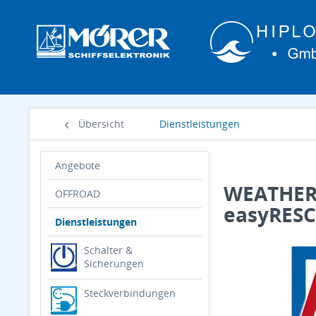
Übersicht
Dienstleistungen
Angebote
WEATHERD
OFFROAD
easyRES
Dienstleistungen
Schalter &
Sicherungen
Steckverbindungen