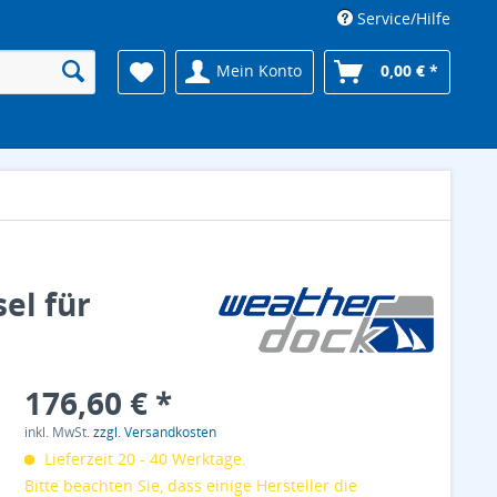
Service/Hilfe
Mein Konto
0,00 € *
el für
176,60 € *
inkl. MwSt.
zzgl. Versandkosten
Lieferzeit 20 - 40 Werktage.
Bitte beachten Sie, dass einige Hersteller die