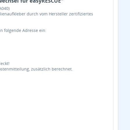
echsel für easyRESCUE"
A040)
ienaufkleber durch vom Hersteller zertifiziertes
n folgende Adresse ein:
eckt!
tenmitteilung, zusätzlich berechnet.