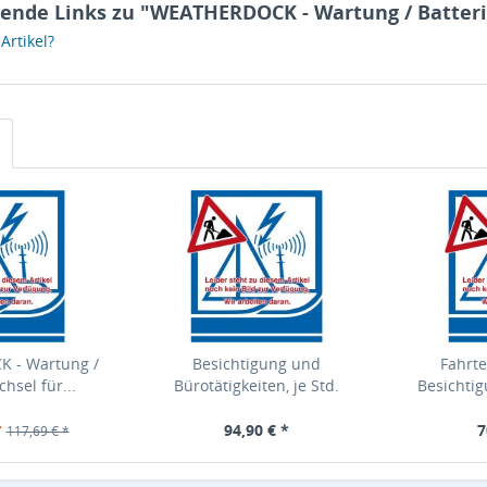
ende Links zu "WEATHERDOCK - Wartung / Batter
rtikel?
 - Wartung /
Besichtigung und
Fahrte
hsel für...
Bürotätigkeiten, je Std.
Besichtig
*
94,90 € *
7
117,69 € *