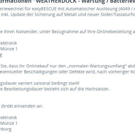
ormationen "WEATHERDOCK - Wartung / Batteriew
eriewechsel für easyRESCUE mit Automatischer Auslösung (A049 / 
 inkl. Update der Sicherung auf Metall und neuer Slider/Tastaturfol
ie Ihren Notsender, unter Bezugnahme auf Ihre Onlinebestellung a
lektronik
 Münze 1
g
 Sie, dass Ihr Onlinekauf nur den „normalen Wartungsumfang“ abd
ventueller Beschädigungen oder Defekte wird, nach vorheriger Kos
gsdauer variiert saisonal bedingt stark!
 Bearbeitungsdauer bezieht sich auf die Hochsaison.
t direkt einsenden an:
lektronik
 Münze 1
mburg