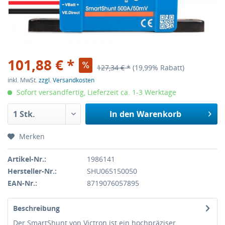
101,88 € *
127,34 € *
(19,99% Rabatt)
inkl. MwSt.
zzgl. Versandkosten
Sofort versandfertig, Lieferzeit ca. 1-3 Werktage
In den
Warenkorb
Merken
Artikel-Nr.:
1986141
Hersteller-Nr.:
SHU065150050
EAN-Nr.:
8719076057895
Beschreibung
Der SmartShunt von Victron ist ein hochpräziser