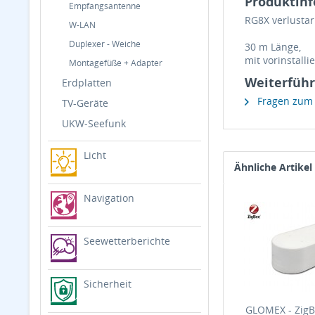
Produktinf
Empfangsantenne
RG8X verlusta
W-LAN
Duplexer - Weiche
30 m Länge,
mit vorinstall
Montagefüße + Adapter
Weiterführ
Erdplatten
Fragen zum A
TV-Geräte
UKW-Seefunk
Licht
Ähnliche Artikel
Navigation
Seewetterberichte
Sicherheit
GLOMEX - ZigB