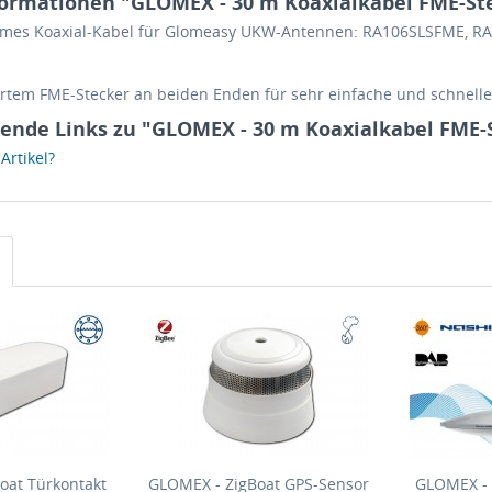
ormationen "GLOMEX - 30 m Koaxialkabel FME-St
rmes Koaxial-Kabel für Glomeasy UKW-Antennen: RA106SLSFME, 
iertem FME-Stecker an beiden Enden für sehr einfache und schnelle 
ende Links zu "GLOMEX - 30 m Koaxialkabel FME-
rtikel?
oat Türkontakt
GLOMEX - ZigBoat GPS-Sensor
GLOMEX -