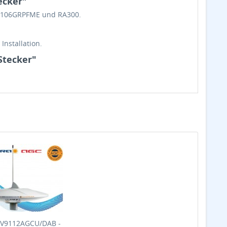
ecker"
RA106GRPFME und RA300.
Installation.
Stecker"
 V9112AGCU/DAB -