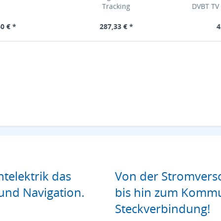
Tracking
DVBT TV 
0 € *
287,33 € *
4
htelektrik das
Von der Stromverso
und Navigation.
bis hin zum Kommu
Steckverbindung!