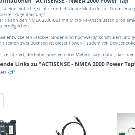
ormationen "ACTISENSE - NMEA 2000 Power Tap"
ist eine einfache, sichere und effiziente Methode zur Stromvers
esserter Zugentlastung!
r T kann den NMEA 2000-Bus mit Micro-Fit-Anschlüssen problemlo
zu ermöglichen.
nse entwickelten Steckverbinder sind hochwertig konstruiert und 
it seinen zwei Buchsen ist dieser Power-T zudem voll Devicenet-k
L-zertifiziert, die Kabellänge von drei Metern sorgt dafür, dass der A
ende Links zu "ACTISENSE - NMEA 2000 Power Tap
rtikel?