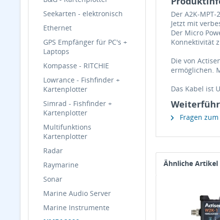
Produktinf
Seekarten - elektronisch
Der A2K-MPT-2 
Jetzt mit verb
Ethernet
Der Micro Powe
GPS Empfänger für PC's +
Konnektivität 
Laptops
Die von Actise
Kompasse - RITCHIE
ermöglichen. M
Lowrance - Fishfinder +
Das Kabel ist U
Kartenplotter
Weiterführ
Simrad - Fishfinder +
Kartenplotter
Fragen zum A
Multifunktions
Kartenplotter
Radar
Ähnliche Artikel
Raymarine
Sonar
Marine Audio Server
Marine Instrumente