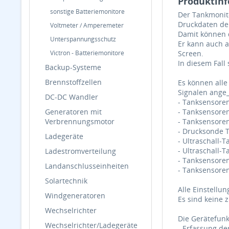
Produktinf
sonstige Batteriemonitore
Der Tankmonit
Druckdaten de
Voltmeter / Amperemeter
Damit können d
Unterspannungsschutz
Er kann auch a
Victron - Batteriemonitore
Screen.
In diesem Fall
Backup-Systeme
Brennstoffzellen
Es können all
Signalen ange
DC-DC Wandler
- Tanksensore
Generatoren mit
- Tanksensore
Verbrennungsmotor
- Tanksensoren
- Drucksonde 
Ladegeräte
- Ultraschall-T
- Ultraschall-T
Ladestromverteilung
- Tanksensoren
Landanschlusseinheiten
- Tanksensoren
Solartechnik
Alle Einstell
Windgeneratoren
Es sind keine 
Wechselrichter
Die Gerätefunk
Wechselrichter/Ladegeräte
- Erfassung de