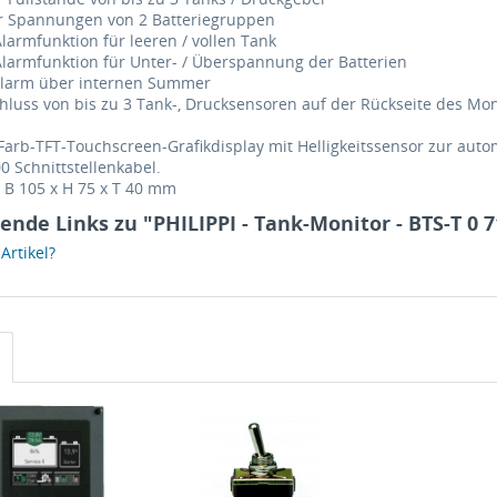
er Spannungen von 2 Batteriegruppen
Alarmfunktion für leeren / vollen Tank
 Alarmfunktion für Unter- / Überspannung der Batterien
 Alarm über internen Summer
chluss von bis zu 3 Tank-, Drucksensoren auf der Rückseite des Mon
4“ Farb-TFT-Touchscreen-Grafikdisplay mit Helligkeitssensor zur aut
0 Schnittstellenkabel.
B 105 x H 75 x T 40 mm
ende Links zu "PHILIPPI - Tank-Monitor - BTS-T 0 7
rtikel?