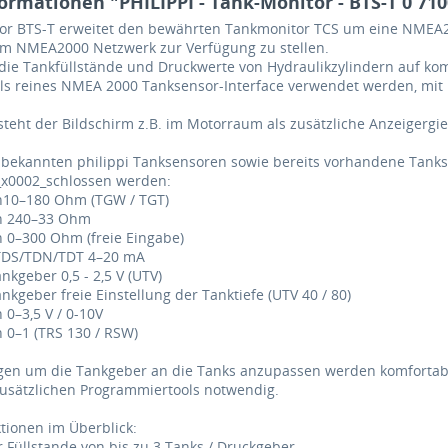
ormationen "PHILIPPI - Tank-Monitor - BTS-T 0 710
or BTS-T erweitet den bewährten Tankmonitor TCS um eine NMEA20
m NMEA2000 Netzwerk zur Verfügung zu stellen.
ie Tankfüllstände und Druckwerte von Hydraulikzylindern auf komp
ls reines NMEA 2000 Tanksensor-Interface verwendet werden, mit 
 steht der Bildschirm z.B. im Motorraum als zusätzliche Anzeigergi
e bekannten philippi Tanksensoren sowie bereits vorhandene Tank
_x0002_schlossen werden:
n10–180 Ohm (TGW / TGT)
n 240–33 Ohm
 0–300 Ohm (freie Eingabe)
TDS/TDN/TDT 4–20 mA
ankgeber 0,5 - 2,5 V (UTV)
ankgeber freie Einstellung der Tanktiefe (UTV 40 / 80)
 0–3,5 V / 0-10V
 0–1 (TRS 130 / RSW)
ungen um die Tankgeber an die Tanks anzupassen werden komforta
zusätzlichen Programmiertools notwendig.
tionen im Überblick:
r Füllstande von bis zu 3 Tanks / Druckgeber