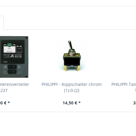
mkreisverteiler
PHILIPPI - Kippschalter chrom
PHILIPPI Ta
 237
(1)-0-(2)
0 € *
14,50 € *
3