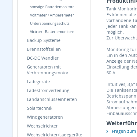
Produktinf
sonstige Batteriemonitore
Tank Monitorin
Es können all
Voltmeter / Amperemeter
vorhandene Tan
Unterspannungsschutz
Jeder Tank kan
Victron - Batteriemonitore
möglich.
Zur Überwachu
Backup-Systeme
Brennstoffzellen
Monitoring fü
Ein in den Aut
DC-DC Wandler
Anzeige der N
Generatoren mit
Einstellung de
Verbrennungsmotor
60 A.
Ladegeräte
Intuitives, 3,
Die Tanksensor
Ladestromverteilung
Betriebsspannu
Landanschlusseinheiten
Stromaufnahme
Abmessungen L
Solartechnik
Einbauausschn
Windgeneratoren
Weiterführ
Wechselrichter
Fragen zum A
Wechselrichter/Ladegeräte