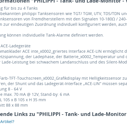
ormationen "PHILIPPI - Tank- und Lade-Monitor -
g für bis zu 4 Tanks
e bekannten philippi Tanksensoren wie TGT/ TGW, UTV, TDS/TDN un
ksensoren von Fremdherstellern mit den Signalen 10-180Ω / 240-33
n zur eindeutigen Zuordnung individuell konfiguriert werden, auc
ng können individuelle Tank-Alarme definiert werden.
r ACE-Ladegeräte
omatiklader ACE inte_x0002_griertes Interface ACE-LIN ermöglicht
etzspannung, der Ladephase, der Batterie_x0002_Temperatur und 
r Lade-Leistung bei schwachem Landanschluss und des Silent-Mode
5“ Farb-TFT-Touchscreen_x0002_Grafikdisplay mit Helligkeitssensor 
en, der Shunt und das Ladegerät-Interface „ACE-LIN“ müssen sepa
ng 8 - 64 V
 max. 70 mA @ 12V, Stand-by: 6 mA
 105 x B 105 x H 35 mm
itt 88 x 88 mm
ende Links zu "PHILIPPI - Tank- und Lade-Monitor
rtikel?