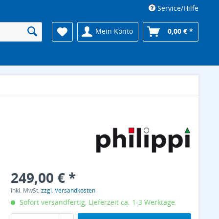
Service/Hilfe
Mein Konto
0,00 € *
249,00 € *
inkl. MwSt.
zzgl. Versandkosten
Sofort versandfertig, Lieferzeit ca. 1-3 Werktage