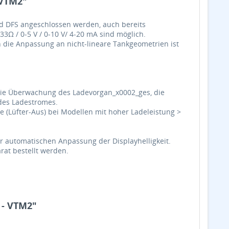
 VTM2"
d DFS angeschlossen werden, auch bereits
Ω / 0-5 V / 0-10 V/ 4-20 mA sind möglich.
h die Anpassung an nicht-lineare Tankgeometrien ist
 die Überwachung des Ladevorgan_x0002_ges, die
des Ladestromes.
 (Lüfter-Aus) bei Modellen mit hoher Ladeleistung >
zur automatischen Anpassung der Displayhelligkeit.
rat bestellt werden.
 - VTM2"