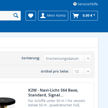
Service/Hilfe
Mein Konto
0,00 € *
Sortierung:
Artikel pro Seite:
K2W - Navi-Licht S64 Base,
Standard, Signal...
Für Schiffe unter 50 m / For vessels
below 50 m , quadratischer Fuß,