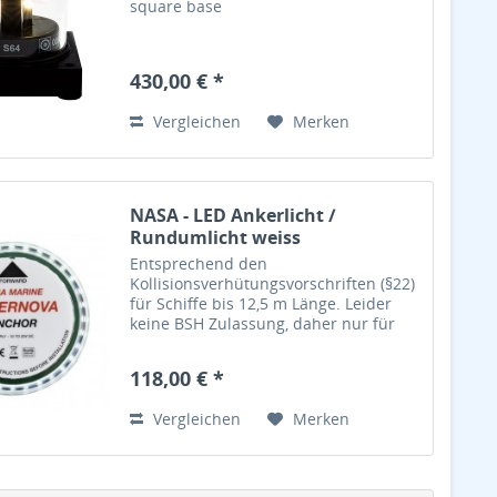
square base
430,00 € *
Vergleichen
Merken
NASA - LED Ankerlicht /
Rundumlicht weiss
Entsprechend den
Kollisionsverhütungsvorschriften (§22)
für Schiffe bis 12,5 m Länge. Leider
keine BSH Zulassung, daher nur für
Export. Die SUPERNOVA Laternen
verwenden LEDs mit hoher Effizienz,
118,00 € *
die eine lange Lebensdauer und
einen...
Vergleichen
Merken