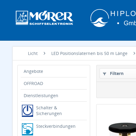
Licht
LED Positionslaternen bis 50 m Länge
Angebote
Filtern
OFFROAD
Dienstleistungen
Schalter &
Sicherungen
Steckverbindungen