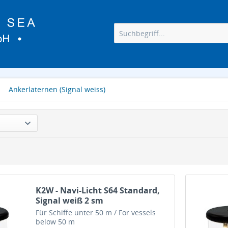
Ankerlaternen (Signal weiss)
K2W - Navi-Licht S64 Standard,
Signal weiß 2 sm
Für Schiffe unter 50 m / For vessels
below 50 m