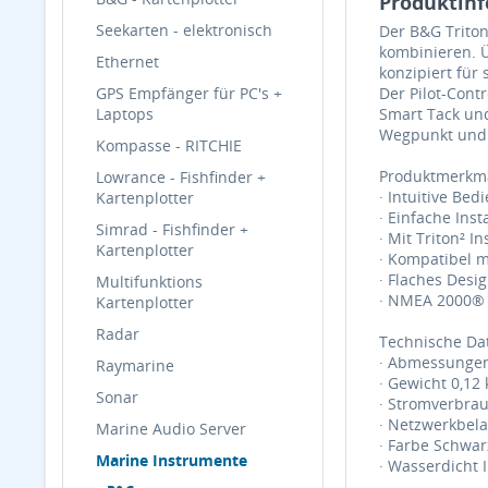
Produktinf
Seekarten - elektronisch
Der B&G Triton
kombinieren. Ü
Ethernet
konzipiert für
GPS Empfänger für PC's +
Der Pilot-Cont
Laptops
Smart Tack und
Wegpunkt und 
Kompasse - RITCHIE
Produktmerkma
Lowrance - Fishfinder +
· Intuitive Bed
Kartenplotter
· Einfache Inst
Simrad - Fishfinder +
· Mit Triton² 
Kartenplotter
· Kompatibel 
· Flaches Desi
Multifunktions
· NMEA 2000® z
Kartenplotter
Radar
Technische Da
· Abmessungen 6
Raymarine
· Gewicht 0,12 k
Sonar
· Stromverbrau
· Netzwerkbel
Marine Audio Server
· Farbe Schwar
Marine Instrumente
· Wasserdicht 