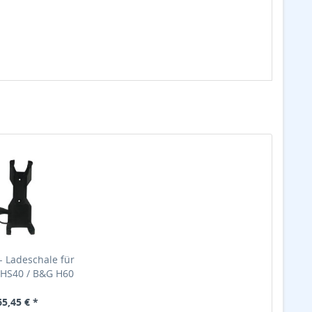
 Ladeschale für
HS40 / B&G H60
65,45 € *