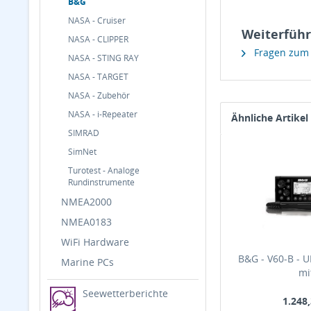
B&G
NASA - Cruiser
Weiterführe
NASA - CLIPPER
Fragen zum A
NASA - STING RAY
NASA - TARGET
NASA - Zubehör
NASA - i-Repeater
Ähnliche Artikel
SIMRAD
SimNet
Turotest - Analoge
Rundinstrumente
NMEA2000
NMEA0183
WiFi Hardware
B&G - V60-B - 
Marine PCs
mit
Seewetterberichte
1.248,