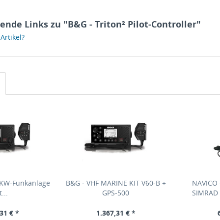
nde Links zu "B&G - Triton² Pilot-Controller"
rtikel?
UKW-Funkanlage
B&G - VHF MARINE KIT V60-B +
NAVICO -
...
GPS-500
SIMRAD 
31 € *
1.367,31 € *