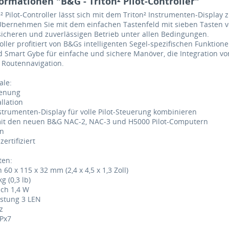
ormationen "B&G - Triton² Pilot-Controller"
² Pilot-Controller lässt sich mit dem Triton² Instrumenten-Display 
bernehmen Sie mit dem einfachen Tastenfeld mit sieben Tasten vo
 sicheren und zuverlässigen Betrieb unter allen Bedingungen.
roller profitiert von B&Gs intelligenten Segel-spezifischen Funkt
 Smart Gybe für einfache und sichere Manöver, die Integration von
Routennavigation.
le:
ienung
allation
Instrumenten-Display für volle Pilot-Steuerung kombinieren
mit den neuen B&G NAC-2, NAC-3 und H5000 Pilot-Computern
gn
ertifiziert
ten:
0 x 115 x 32 mm (2,4 x 4,5 x 1,3 Zoll)
g (0,3 lb)
ch 1,4 W
astung 3 LEN
z
IPx7