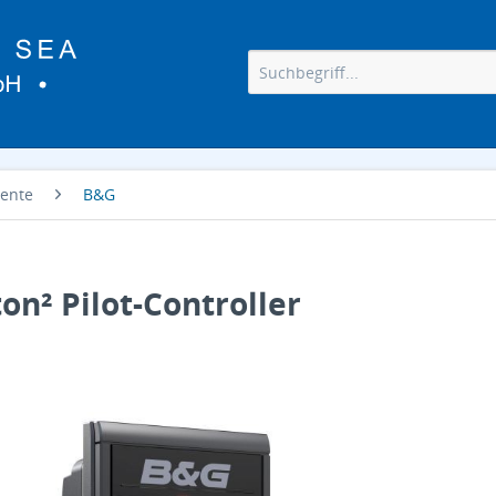
ente
B&G
ton² Pilot-Controller