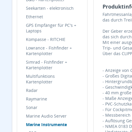
Produktinf
Seekarten - elektronisch
Fahrtmessanla
Ethernet
das durch Tre
GPS Empfänger für PC's +
Laptops
Der Geber erze
das sich durch
Kompasse - RITCHIE
Mit einer ausg
Lowrance - Fishfinder +
Trip- und Ges
Kartenplotter
Über das CLIPP
Simrad - Fishfinder +
Kartenplotter
- Anzeige von 
- Großes Digit
Multifunktions
- Hintergrund
Kartenplotter
- Geschwindig
Radar
- 40 mm große 
- Maße Anzeige
Raymarine
- PVC-Schutzk
Sonar
- Für Cockpit
- Messbereich 
Marine Audio Server
- Auflösung Ge
Marine Instrumente
- NMEA 0183 D
- Updaterate: 