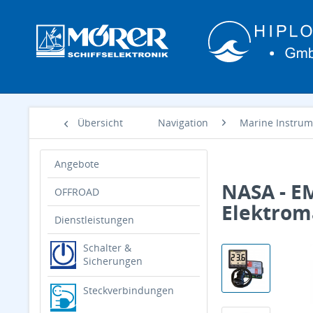
Übersicht
Navigation
Marine Instrum
Angebote
NASA - EM
OFFROAD
Elektrom
Dienstleistungen
Schalter &
Sicherungen
Steckverbindungen