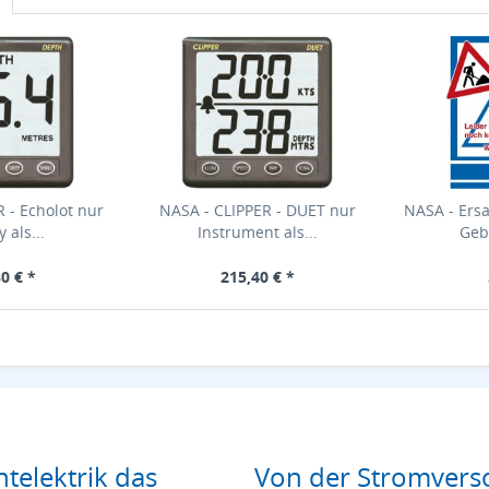
 - Echolot nur
NASA - CLIPPER - DUET nur
NASA - Ersa
 als...
Instrument als...
Geb
0 € *
215,40 € *
htelektrik das
Von der Stromverso