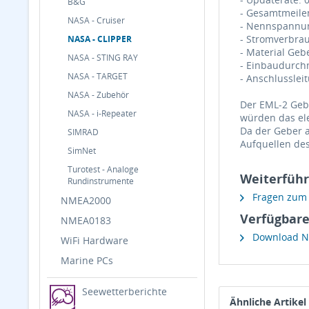
B&G
- Gesamtmeile
NASA - Cruiser
- Nennspannun
- Stromverbrau
NASA - CLIPPER
- Material Geb
NASA - STING RAY
- Einbaudurch
NASA - TARGET
- Anschlusslei
NASA - Zubehör
Der EML-2 Gebe
NASA - i-Repeater
würden das el
Da der Geber a
SIMRAD
Aufquellen des
SimNet
Turotest - Analoge
Weiterführ
Rundinstrumente
Fragen zum A
NMEA2000
Verfügbare
NMEA0183
Download NA
WiFi Hardware
Marine PCs
Seewetterberichte
Ähnliche Artikel