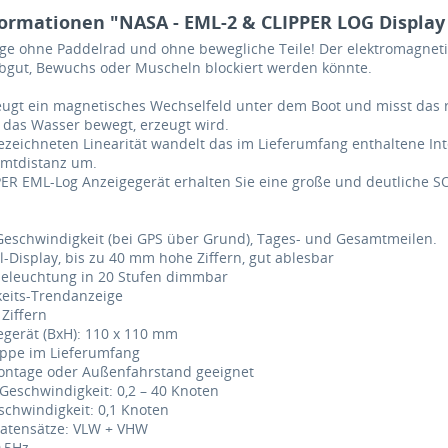
ormationen "NASA - EML-2 & CLIPPER LOG Display 
ge ohne Paddelrad und ohne bewegliche Teile! Der elektromagnet
ibgut, Bewuchs oder Muscheln blockiert werden könnte.
ugt ein magnetisches Wechselfeld unter dem Boot und misst das re
 das Wasser bewegt, erzeugt wird.
ezeichneten Linearität wandelt das im Lieferumfang enthaltene Int
amtdistanz um.
ER EML-Log Anzeigegerät erhalten Sie eine große und deutliche S
Geschwindigkeit (bei GPS über Grund), Tages- und Gesamtmeilen.
al-Display, bis zu 40 mm hohe Ziffern, gut ablesbar
beleuchtung in 20 Stufen dimmbar
keits-Trendanzeige
Ziffern
gerät (BxH): 110 x 110 mm
appe im Lieferumfang
montage oder Außenfahrstand geeignet
Geschwindigkeit: 0,2 – 40 Knoten
schwindigkeit: 0,1 Knoten
atensätze: VLW + VHW
0,5Hz