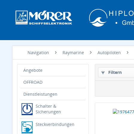
Navigation
Raymarine
Autopiloten
Angebote
Filtern
OFFROAD
Dienstleistungen
Schalter &
Sicherungen
Steckverbindungen