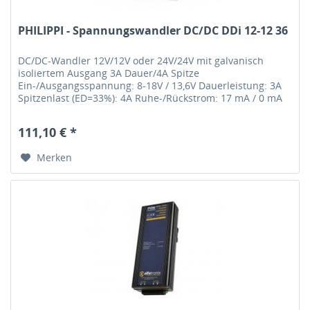
PHILIPPI - Spannungswandler DC/DC DDi 12-12 36
DC/DC-Wandler 12V/12V oder 24V/24V mit galvanisch
isoliertem Ausgang 3A Dauer/4A Spitze
Ein-/Ausgangsspannung: 8-18V / 13,6V Dauerleistung: 3A
Spitzenlast (ED=33%): 4A Ruhe-/Rückstrom: 17 mA / 0 mA
Abmessungen B x T x H: 87 x 50 x 88 mm...
111,10 € *
Merken