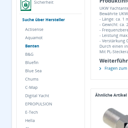
Produktin
Sicherheit
UKW Yachtante
Bewährte UKW-
- Länge: ca. 1 
Suche über Hersteller
- Gewicht: ca. 
Actisense
- Frequenzbere
- Leistung max
Aquamot
- Verstärkung 
Banten
Durch einen in
Mit PL-Stecke
B&G
Weiterführ
Bluefin
Fragen zum A
Blue Sea
Chums
C-Map
Ähnliche Artikel
Digital Yacht
EPROPULSION
E-Tech
Hella