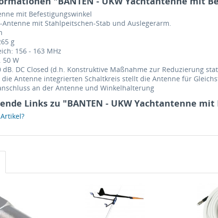
formationen "BANTEN - UKW Yachtantenne mit Be
nne mit Befestigungswinkel
Antenne mit Stahlpeitschen-Stab und Auslegerarm.
m
265 g
ich: 156 - 163 MHz
. 50 W
0 dB. DC Closed (d.h. Konstruktive Maßnahme zur Reduzierung sta
 die Antenne integrierten Schaltkreis stellt die Antenne für Gleic
ranschluss an der Antenne und Winkelhalterung
ende Links zu "BANTEN - UKW Yachtantenne mit 
rtikel?