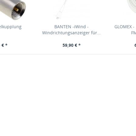
lkupplung
BANTEN -iWind -
GLOMEX - 
Windrichtungsanzeiger für...
FM
 € *
59,90 € *