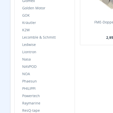
Glomex
Golden Motor
GOK
FME-Doppe
Kräutler
K2W
Lecomble & Schmitt
2,95
Ledwise
Liontron
Nasa
NAVPOD
NOA
Phaesun
PHILIPPI
Powertech
Raymarine
ResQ-tape