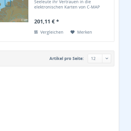
Seeleute ihr Vertrauen in die
elektronischen Karten von C-MAP
gesetzt. Die vektorbasierten Karten
von C-MAP bieten einzigartige
201,11 € *
Navigationsdetails und sind
kompatibel...
Vergleichen
Merken
Artikel pro Seite: