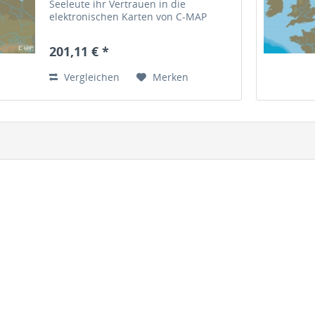
Seeleute ihr Vertrauen in die
elektronischen Karten von C-MAP
gesetzt. Die vektorbasierten Karten
von C-MAP bieten einzigartige
201,11 € *
Navigationsdetails und sind
kompatibel...
Vergleichen
Merken