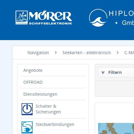
Navigation
Seekarten - elektronisch
C-M
Angebote
Filtern
OFFROAD
Dienstleistungen
Schalter &
Sicherungen
Steckverbindungen