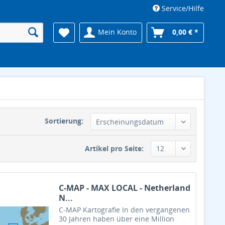
Service/Hilfe
Mein Konto
0,00 € *
Sortierung:
Artikel pro Seite:
C-MAP - MAX LOCAL - Netherland
N...
C-MAP Kartografie In den vergangenen
30 Jahren haben über eine Million