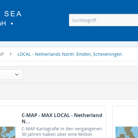
AP
LOCAL - Netherlands North: Emden, Scheveningen
C-MAP - MAX LOCAL - Netherland
N...
C-MAP Kartografie In den vergangenen
30 Jahren haben über eine Million